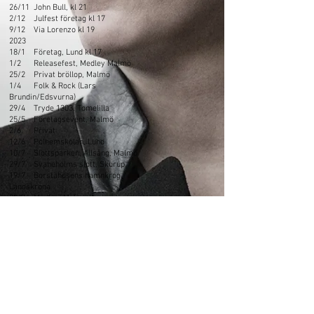
26/11 John Bull, kl 21
2/12 Julfest företag kl 17
9/12 Via Lorenzo kl 19
2023
18/1 Företag, Lund kl 17
1/2 Releasefest, Medley Malmö
25/2 Privat bröllop, Malmö
1/4 Folk & Rock (Lars
Brundin/Edsvurna)
29/4 Tryde 1303, Tomelilla
25/5 Företagsevent, Malmö
2/6. Privat
12/6 Polhemskolan, Lund
10/7 Slottsparken, Allsång, Malmö
29/7 Svaneholms slott, Skurup
19/7 Borstahusens hamnkrog,
Landskrona
30/8 Medley, Malmö (Lars
Brundin/Edsvurna)
9/9 Septemberfestival, Skivstallet,
Klagshamn
30/9 Balkan Etno, Malmö
24/11 De la gare, Landskrona
25/11 Falsterbo, privat bröllop
2/12 Casablanca, Trelleborg
9/12 Casablanca, Trelleborg
16/12 Casablanca, Trelleborg
31/12 Söderport, Kalmar