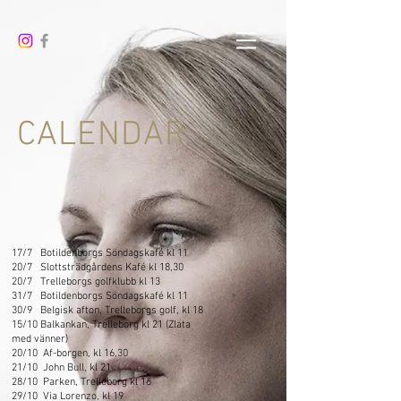
CALENDAR
17/7 Botildenborgs Söndagskafé kl 11
20/7 Slottsträdgårdens Kafé kl 18,30
20/7 Trelleborgs golfklubb kl 13
31/7 Botildenborgs Söndagskafé kl 11
30/9 Belgisk afton, Trelleborgs golf, kl 18
15/10 Balkankan, Trelleborg kl 21 (Zlata
med vänner)
20/10 Af-borgen, kl 16,30
21/10 John Bull, kl 21
28/10 Parken, Trelleborg kl 16
29/10 Via Lorenzo, kl 19